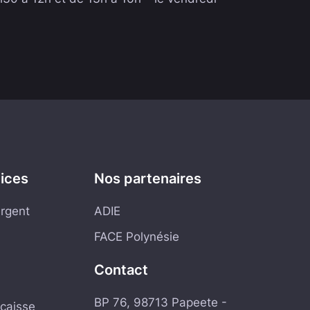
vices
Nos partenaires
argent
ADIE
FACE Polynésie
Contact
BP 76, 98713 Papeete -
caisse